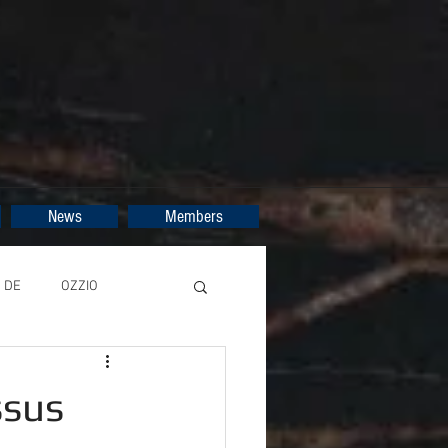
News
Members
DE
OZZIO
ssus