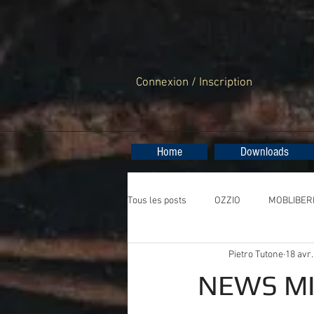
Connexion / Inscription
Home
Downloads
Tous les posts
OZZIO
MOBLIBER
Pietro Tutone
18 avr.
RESOL
NEWS MIL