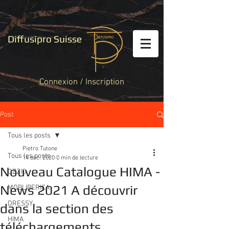
Diffusipro Suisse
Connexion / Inscription
Post
Tous les posts
Pietro Tutone
Tous les posts
14 déc. 2020
0 min de lecture
Nouveau Catalogue HIMA -
OZZIO
News 2021 A découvrir
MOBLIBERICA
DRESSY
dans la section des
HIMA
téléchargements