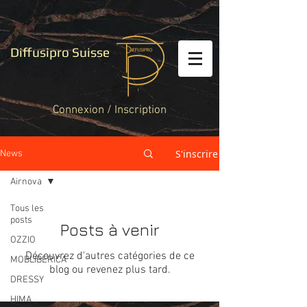
Diffusipro Suisse
Connexion / Inscription
S'inscrire
News
Airnova
Tous les
posts
Posts à venir
OZZIO
Découvrez d'autres catégories de ce
MOBLIBERICA
blog ou revenez plus tard.
DRESSY
HIMA