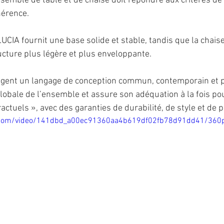
emble de table et de chaise doit répondre aux critères de s
hérence.
 LUCIA fournit une base solide et stable, tandis que la chai
cture plus légère et plus enveloppante.
agent un langage de conception commun, contemporain et p
lobale de l’ensemble et assure son adéquation à la fois pou
ractuels », avec des garanties de durabilité, de style et de
tic.com/video/141dbd_a00ec91360aa4b619df02fb78d91dd41/360