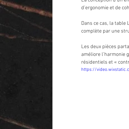
La conception d’un ens
d’ergonomie et de co
Dans ce cas, la table
complète par une stru
Les deux pièces part
améliore l’harmonie g
résidentiels et « cont
https://video.wixsta