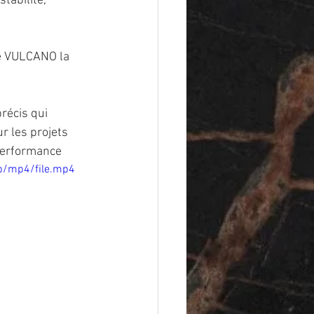
tabilité, 
se VULCANO la 
récis qui 
r les projets 
 performance
p/mp4/file.mp4