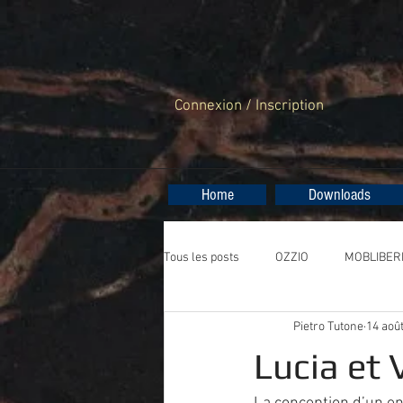
Connexion / Inscription
Home
Downloads
Tous les posts
OZZIO
MOBLIBER
Pietro Tutone
14 aoû
RESOL
Lucia et