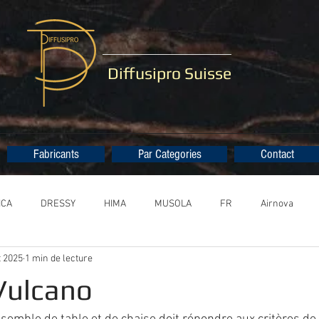
Diffusipro Suisse
Fabricants
Par Categories
Contact
ICA
DRESSY
HIMA
MUSOLA
FR
Airnova
t 2025
1 min de lecture
 Vulcano