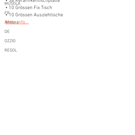
• 36 Keramikentischplatte  
MUSOLA
• 10 Grössen Fix Tisch  
FR
• 10 Grössen Ausziehtische 
Mehr info...
Airnova
DE
OZZIO
RESOL