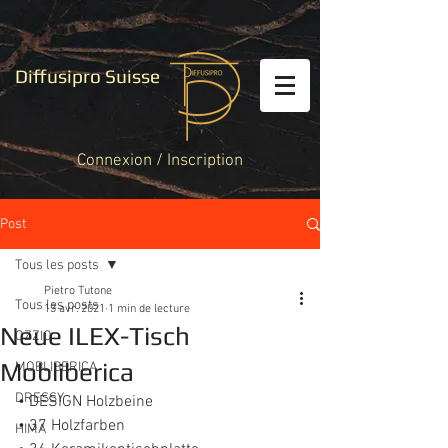
Diffusipro Suisse
Connexion / Inscription
Post
Tous les posts
Pietro Tutone
Tous les posts
13 avr. 2021
1 min de lecture
Neue ILEX-Tisch
OZZIO
Mobliberica
MOBLIBERICA
DRESSY
• DESIGN Holzbeine  
• 37 Holzfarben
HIMA