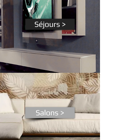
Séjours >
Salons >