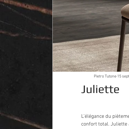
Pietro Tutone
15 sept
Juliette
L’élégance du pièteme
confort total. Juliett