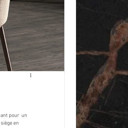
ant pour  un 
 siège en 