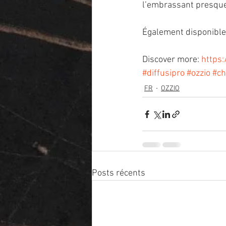
l’embrassant presque.
Également disponible 
Discover more: 
https:
#diffusipro
#ozzio
#ch
FR
OZZIO
Posts récents