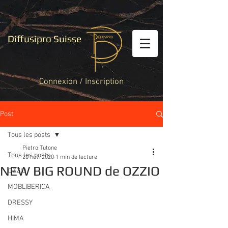
Diffusipro Suisse
Connexion / Inscription
Post
Tous les posts
Pietro Tutone
Tous les posts
20 nov. 2020
1 min de lecture
NEW BIG ROUND de OZZIO
OZZIO
MOBLIBERICA
DRESSY
HIMA