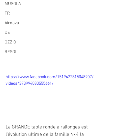
MUSOLA
FR
Airnova
DE
OZZIO
RESOL
https://www.facebook.com/1519422815048907/
videos/373994080555661/
La GRANDE table ronde à rallonges est 
l'évolution ultime de la famille 4×4 la 