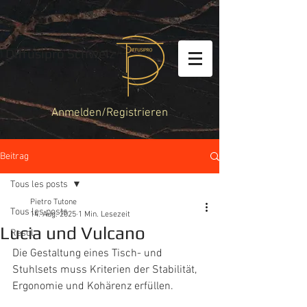
Diffusipro Schweiz
Anmelden/Registrieren
Beitrag
Tous les posts
Pietro Tutone
Tous les posts
14. Aug. 2025
1 Min. Lesezeit
Lucia und Vulcano
Resol
Die Gestaltung eines Tisch- und 
Stuhlsets muss Kriterien der Stabilität, 
Ergonomie und Kohärenz erfüllen.