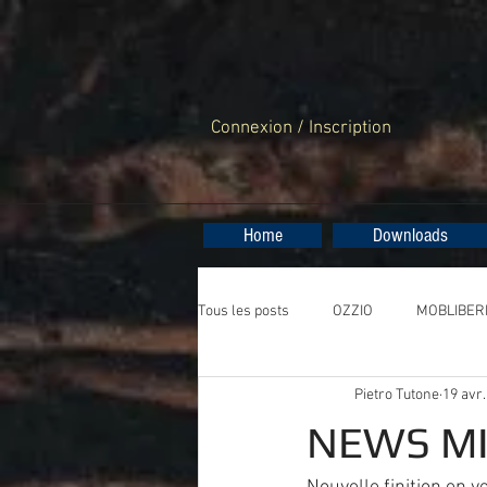
Connexion / Inscription
Home
Downloads
Tous les posts
OZZIO
MOBLIBER
Pietro Tutone
19 avr.
RESOL
NEWS MIL