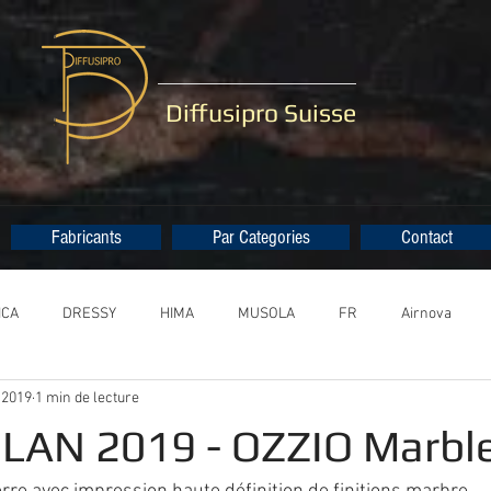
Diffusipro Suisse
Fabricants
Par Categories
Contact
ICA
DRESSY
HIMA
MUSOLA
FR
Airnova
 2019
1 min de lecture
AN 2019 - OZZIO Marble