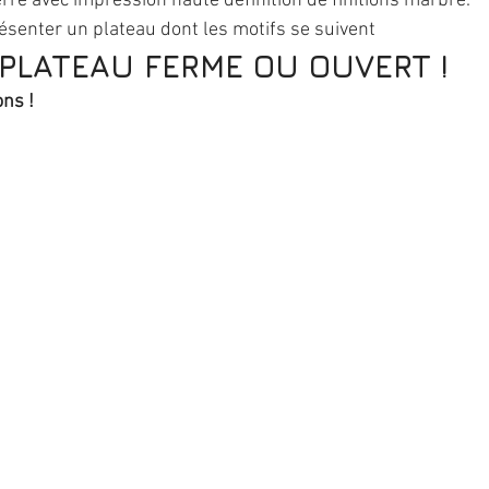
erre avec impression haute définition de finitions marbre.
résenter un plateau dont les motifs se suivent 
PLATEAU FERME OU OUVERT !
ons !