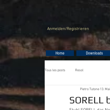
Anmelden/Registrieren
Home
Downloads
Tous les posts
Resol
Pietro Tutone
13. Ma
SORELL b