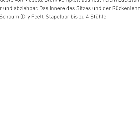
ste von Musola. Stuhl komplett aus rostfreiem Edelstahl 
 und abziehbar. Das Innere des Sitzes und der Rückenlehn
Schaum (Dry Feel). Stapelbar bis zu 4 Stühle