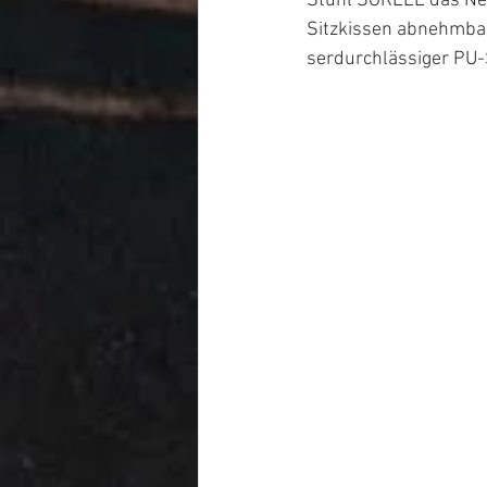
Stuhl SORELL das Neue
Sitzkissen abnehmbar
serdurchlässiger PU-